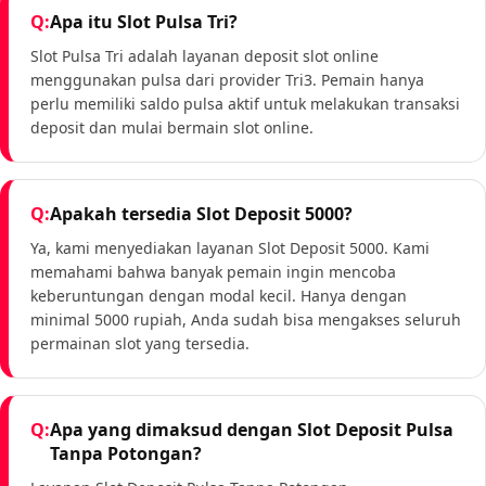
Apa itu Slot Pulsa Tri?
Slot Pulsa Tri adalah layanan deposit slot online
menggunakan pulsa dari provider Tri3. Pemain hanya
perlu memiliki saldo pulsa aktif untuk melakukan transaksi
deposit dan mulai bermain slot online.
Apakah tersedia Slot Deposit 5000?
Ya, kami menyediakan layanan Slot Deposit 5000. Kami
memahami bahwa banyak pemain ingin mencoba
keberuntungan dengan modal kecil. Hanya dengan
minimal 5000 rupiah, Anda sudah bisa mengakses seluruh
permainan slot yang tersedia.
Apa yang dimaksud dengan Slot Deposit Pulsa
Tanpa Potongan?