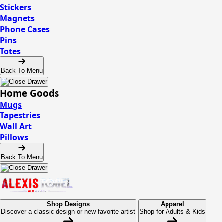
Stickers
Magnets
Phone Cases
Pins
Totes
Back To Menu
Home Goods
Mugs
Tapestries
Wall Art
Pillows
Back To Menu
Shop Designs
Apparel
Discover a classic design or new favorite artist
Shop for Adults & Kids