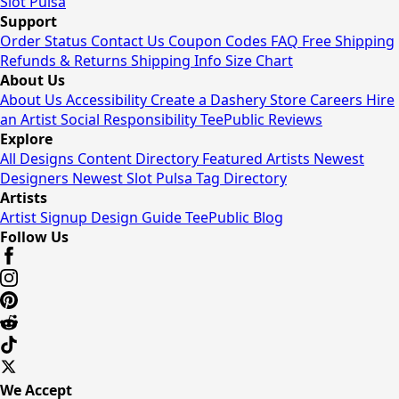
Slot Pulsa
Support
Order Status
Contact Us
Coupon Codes
FAQ
Free Shipping
Refunds & Returns
Shipping Info
Size Chart
About Us
About Us
Accessibility
Create a Dashery Store
Careers
Hire
an Artist
Social Responsibility
TeePublic Reviews
Explore
All Designs
Content Directory
Featured Artists
Newest
Designers
Newest Slot Pulsa
Tag Directory
Artists
Artist Signup
Design Guide
TeePublic Blog
Follow Us
We Accept