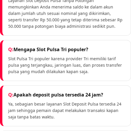
Layanan Slot Deposit Pulsa Tanpa Potongan
memungkinkan Anda menerima saldo ke dalam akun
dalam jumlah utuh sesuai nominal yang dikirimkan,
seperti transfer Rp 50.000 yang tetap diterima sebesar Rp
50.000 tanpa potongan biaya administrasi sedikit pun.
Mengapa Slot Pulsa Tri populer?
Slot Pulsa Tri populer karena provider Tri memiliki tarif
pulsa yang terjangkau, jaringan luas, dan proses transfer
pulsa yang mudah dilakukan kapan saja.
Apakah deposit pulsa tersedia 24 jam?
Ya, sebagian besar layanan Slot Deposit Pulsa tersedia 24
jam sehingga pemain dapat melakukan transaksi kapan
saja tanpa batas waktu.