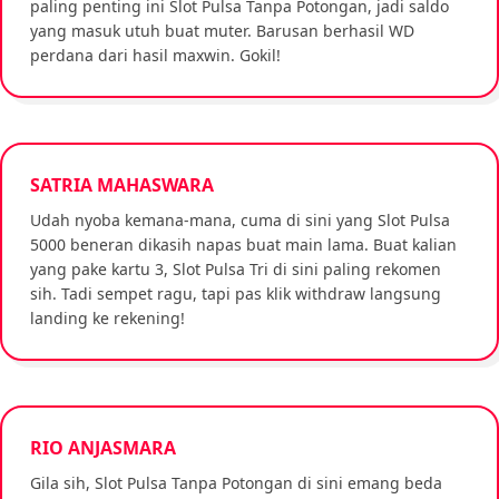
paling penting ini Slot Pulsa Tanpa Potongan, jadi saldo
yang masuk utuh buat muter. Barusan berhasil WD
perdana dari hasil maxwin. Gokil!
SATRIA MAHASWARA
Udah nyoba kemana-mana, cuma di sini yang Slot Pulsa
5000 beneran dikasih napas buat main lama. Buat kalian
yang pake kartu 3, Slot Pulsa Tri di sini paling rekomen
sih. Tadi sempet ragu, tapi pas klik withdraw langsung
landing ke rekening!
RIO ANJASMARA
Gila sih, Slot Pulsa Tanpa Potongan di sini emang beda