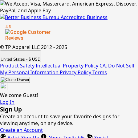
© TP Apparel LLC 2012 - 2025
United States - $ USD
Product Safety
Intellectual Property Policy
CA: Do Not Sell
My Personal Information
Privacy Policy
Terms
Welcome Guest!
Log In
Sign Up
Create an account to save your favorite designs for
viewing anytime, on any device.
Create an Account
Artist Sign Up
About TeePublic
Social